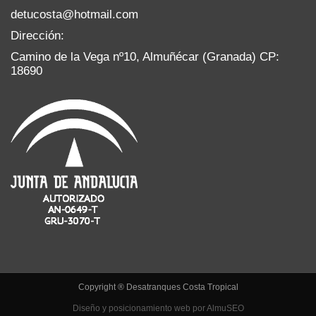
detucosta@hotmail.com
Dirección:
Camino de la Vega nº10, Almuñécar (Granada) CP:
18690
Copyright ® Desatranques Costa Tropical
Diseño y posicionamiento web por AlmuSEO